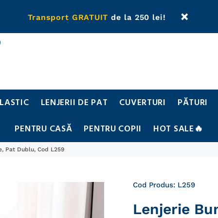
Transport GRATUIT
de la 250 lei!
0
ELASTIC
LENJERII DE PAT
CUVERTURI
PĂTURI
PENTRU CASĂ
PENTRU COPII
HOT SALE🔥
e, Pat Dublu, Cod L259
Cod Produs:
L259
Lenjerie Bu