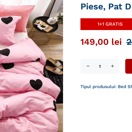
Piese, Pat 
1+1 GRATIS
149,00 lei
2
Tipul produsului:
Bed S