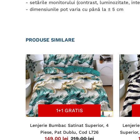
- setările monitorului (contrast, luminozitate, int
- dimensiunile pot varia cu până la ± 5 cm
PRODUSE SIMILARE
1+1 GRATIS
6 Piese,
Lenjerie Bumbac Satinat Superior, 4
Lenjeri
Piese, Pat Dublu, Cod L726
Superior,
i
149,00 lei
219,00 lei