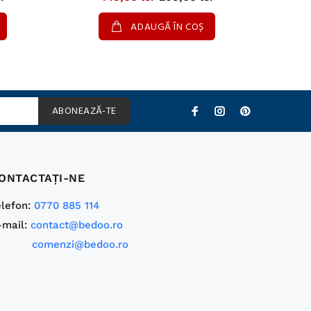
ADAUGĂ ÎN COȘ
ABONEAZĂ-TE
ONTACTAŢI-NE
elefon:
0770 885 114
-mail:
contact@bedoo.ro
comenzi@bedoo.ro