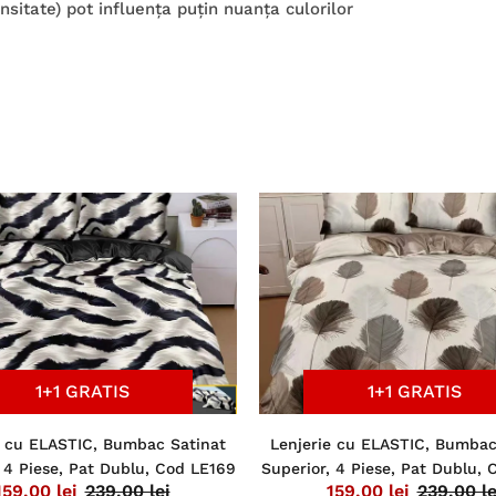
ensitate) pot influenţa puţin nuanţa culorilor
1+1 GRATIS
1+1 GRATIS
e cu ELASTIC, Bumbac Satinat
Lenjerie cu ELASTIC, Bumbac
 4 Piese, Pat Dublu, Cod LE169
Superior, 4 Piese, Pat Dublu,
159,00 lei
239,00 lei
159,00 lei
239,00 le