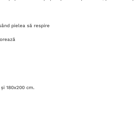
sând pielea să respire
lorează
 şi 180x200 cm.