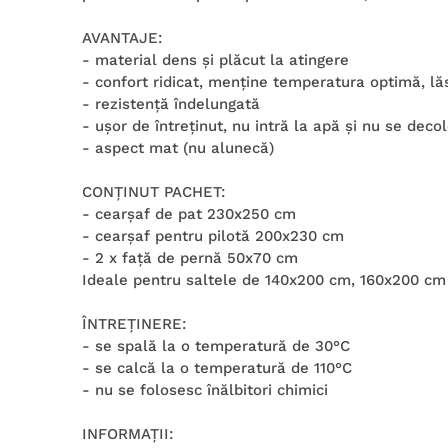
AVANTAJE:
- material dens şi plăcut la atingere
- confort ridicat, menţine temperatura optimă, lă
- rezistenţă îndelungată
- uşor de întreţinut, nu intră la apă şi nu se deco
- aspect mat (nu alunecă)
CONŢINUT PACHET:
- cearşaf de pat 230x250 cm
- cearşaf pentru pilotă 200x230 cm
- 2 x faţă de pernă 50x70 cm
Ideale pentru saltele de 140x200 cm, 160x200 cm
ÎNTREŢINERE:
- se spală la o temperatură de 30°C
- se calcă la o temperatură de 110°C
- nu se folosesc înălbitori chimici
INFORMAŢII: