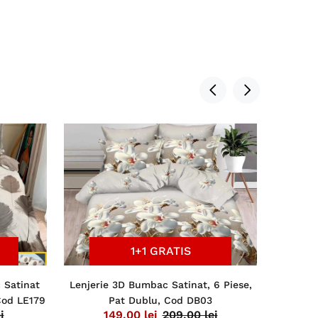
1+1 GRATIS
 Satinat
Lenjerie 3D Bumbac Satinat, 6 Piese,
Lenjeri
 Cod LE179
Pat Dublu, Cod DB03
Superior
i
149,00 lei
209,00 lei