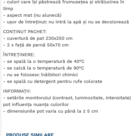
- culori care îşi păstrează frumuseţea şi strălucirea în
timp
- aspect mat (nu alunecă)
- uşor de întreţinut: nu intră la apă şi nu se decolorează
CONŢINUT PACHET:
- cuvertură de pat 230x250 cm
- 2 x faţă de pernă 50x70 cm
ÎNTREŢINERE:
- se spală la o temperatură de 40°C
- se calcă la o temperatură de 90°C
- nu se folosesc înălbitori chimici
- se spală cu detergent pentru rufe colorate
INFORMAŢII:
- setările monitorului (contrast, luminozitate, intensitate)
pot influenţa nuanţa culorilor
- dimensiunile pot varia cu până la ± 5 cm
PRODUSE SIMILARE