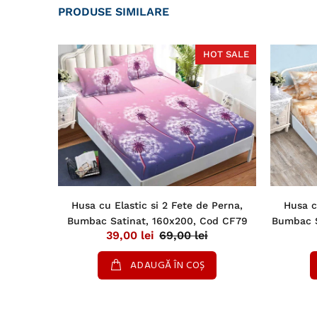
PRODUSE SIMILARE
OT SALE
HOT SALE
 Perna,
Husa cu Elastic si 2 Fete de Perna,
Husa c
od CF822
Bumbac Satinat, 160x200, Cod CF79
Bumbac S
39,00 lei
69,00 lei
ADAUGĂ ÎN COȘ