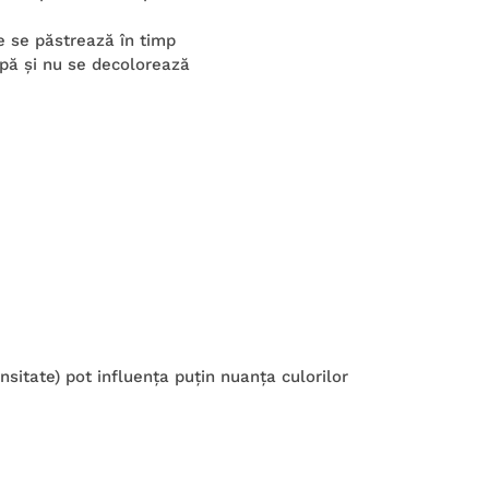
re se păstrează în timp
 apă şi nu se decolorează
ensitate) pot influenţa puţin nuanţa culorilor