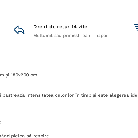
Drept de retur 14 zile
Multumit sau primesti banii inapoi
cm şi 180x200 cm.
îşi păstrează intensitatea culorilor în timp şi este alegerea id
t
sând pielea să respire