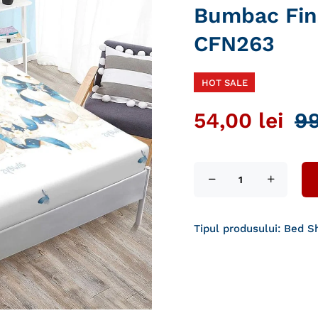
Bumbac Fine
CFN263
HOT SALE
54,00 lei
99
Tipul produsului:
Bed S