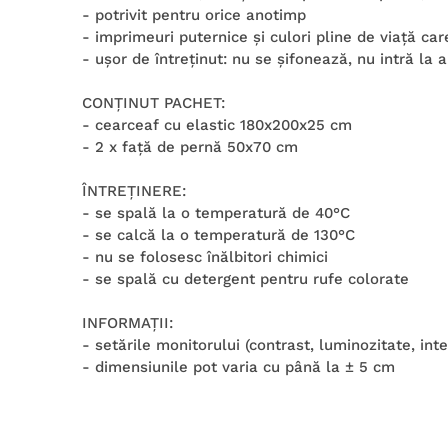
- potrivit pentru orice anotimp
- imprimeuri puternice şi culori pline de viaţă ca
- uşor de întreţinut: nu se şifonează, nu intră la
CONŢINUT PACHET:
- cearceaf cu elastic 180x200x25 cm
- 2 x faţă de pernă 50x70 cm
ÎNTREŢINERE:
- se spală la o temperatură de 40°C
- se calcă la o temperatură de 130°C
- nu se folosesc înălbitori chimici
- se spală cu detergent pentru rufe colorate
INFORMAŢII:
- setările monitorului (contrast, luminozitate, int
- dimensiunile pot varia cu până la ± 5 cm