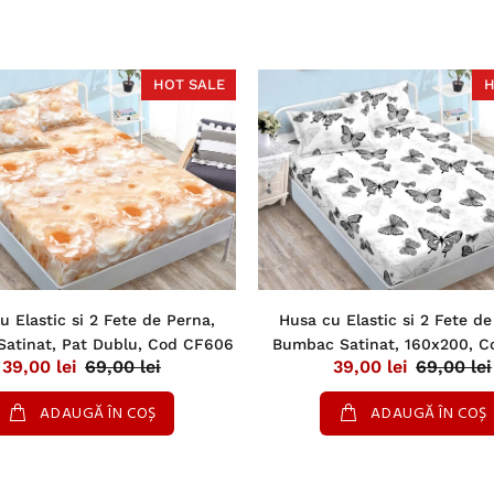
HOT SALE
H
u Elastic si 2 Fete de Perna,
Husa cu Elastic si 2 Fete de
atinat, Pat Dublu, Cod CF606
Bumbac Satinat, 160x200, C
39,00 lei
69,00 lei
39,00 lei
69,00 lei
ADAUGĂ ÎN COȘ
ADAUGĂ ÎN COȘ