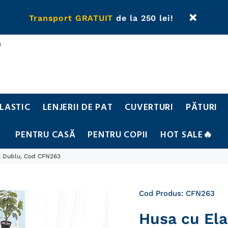
Transport GRATUIT
de la 250 lei!
0
ELASTIC
LENJERII DE PAT
CUVERTURI
PĂTURI
PENTRU CASĂ
PENTRU COPII
HOT SALE🔥
at Dublu, Cod CFN263
Cod Produs:
CFN263
Husa cu Elas