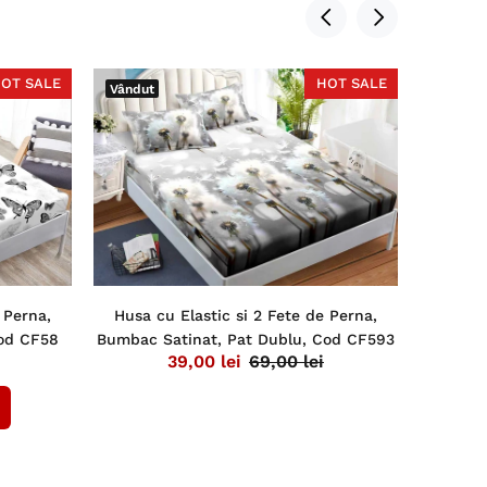
OT SALE
HOT SALE
Vândut
 Perna,
Husa cu Elastic si 2 Fete de Perna,
Lenje
od CF58
Bumbac Satinat, Pat Dublu, Cod CF593
Digital
39,00 lei
69,00 lei