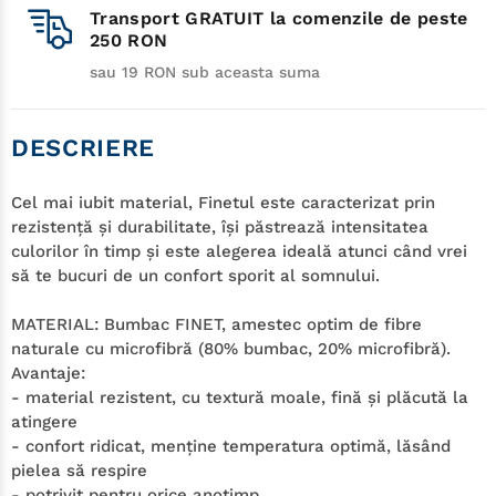
Transport GRATUIT la comenzile de peste
250 RON
sau 19 RON sub aceasta suma
DESCRIERE
Cel mai iubit material, Finetul este caracterizat prin
rezistenţă şi durabilitate, îşi păstrează intensitatea
culorilor în timp şi este alegerea ideală atunci când vrei
să te bucuri de un confort sporit al somnului.
MATERIAL:
Bumbac FINET, amestec optim de fibre
naturale cu microfibră (80% bumbac, 20% microfibră).
Avantaje:
- material rezistent, cu textură moale, fină şi plăcută la
atingere
- confort ridicat, menţine temperatura optimă, lăsând
pielea să respire
- potrivit pentru orice anotimp