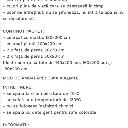
- culori pline de viaţă care se păstrează în timp
- uşor de întreţinut: nu se şifonează, nu intră la apă şi nu
se decolorează
CONŢINUT PACHET:
- cearşaf cu elastic 180x200
cm
- cearşaf pilotă 200x230 cm
- 2 x faţă de pernă 50x70 cm
- 2 x faţă de pernă 50x50 cm
Ideale pentru saltele de 140x200 cm, 160x200 cm şi
180x200 cm.
MOD DE AMBALARE:
Cutie elegantă
ÎNTREŢINERE:
- se spală la o temperatură de 40°C
- se calcă la o temperatură de 130°C
- nu se folosesc înălbitori chimici
- se spală cu detergent pentru rufe colorate
INFORMAŢII: