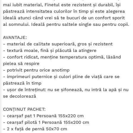
mai iubit material, Finetul este rezistent
ş
i durabil, îşi
păstrează intensitatea culorilor în timp şi este alegerea
ideală atunci când vrei să te bucuri de un confort sporit
al somnului. Ideală pentru saltele single sau pentru copii.
AVANTAJE:
- material de calitate superioară, gros şi rezistent
- textură moale, fină şi plăcută la atingere
- confort ridicat, menţine temperatura optimă, lăsând
pielea să respire
- potrivit pentru orice anotimp
- imprimeuri puternice şi culori pline de viaţă care se
păstrează în timp
- uşor de întreţinut: nu se şifonează, nu intră la apă şi nu
se decolorează
CONŢINUT PACHET:
- cearşaf pat 1 Persoană 155x220 cm
- cearşaf pilotă 1 Persoană 155x200 cm
- 2 x faţă de pernă 50x70 cm