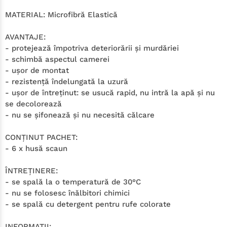
MATERIAL:
Microfibră Elastică
AVANTAJE:
- protejează împotriva deteriorării şi murdăriei
- schimbă aspectul camerei
- uşor de montat
- rezistenţă îndelungată la uzură
- uşor de întreţinut: se usucă rapid, nu intră la apă şi nu
se decolorează
- nu se şifonează şi nu necesită călcare
CONŢINUT PACHET:
- 6 x husă scaun
ÎNTREŢINERE:
- se spală la o temperatură de 30°C
- nu se folosesc înălbitori chimici
- se spală cu detergent pentru rufe colorate
INFORMAŢII: