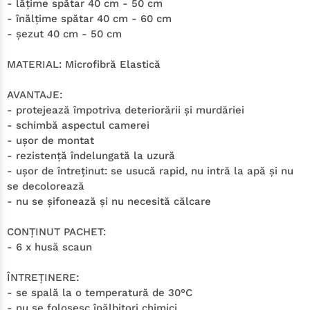
- lăţime spătar 40 cm - 50 cm
- înălţime spătar 40 cm - 60 cm
- şezut 40 cm - 50 cm
MATERIAL:
Microfibră Elastică
AVANTAJE:
- protejează împotriva deteriorării şi murdăriei
- schimbă aspectul camerei
- uşor de montat
- rezistenţă îndelungată la uzură
- uşor de întreţinut: se usucă rapid, nu intră la apă şi nu
se decolorează
- nu se şifonează şi nu necesită călcare
CONŢINUT PACHET:
- 6 x husă scaun
ÎNTREŢINERE:
- se spală la o temperatură de 30°C
- nu se folosesc înălbitori chimici